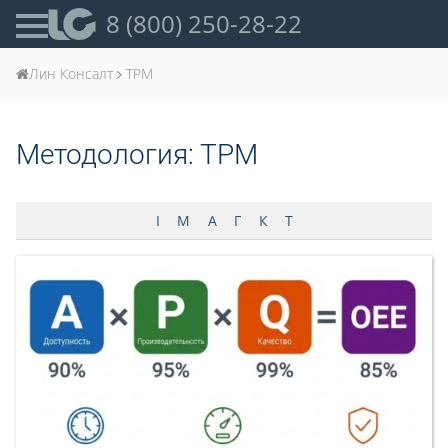
8 (800) 250-28-22
Лин Консалт
ТРМ
Методология:
ТРМ
I
M
А
Г
К
Т