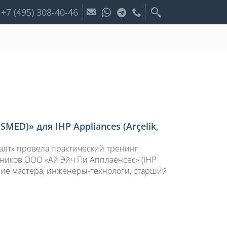
+7 (495) 308-40-46
ED)» для IHP Appliances (Arçelik,
салт» провела практический тренинг
дников ООО «Ай Эйч Пи Апплаенсес» (IHP
ршие мастера, инженеры-технологи, старший