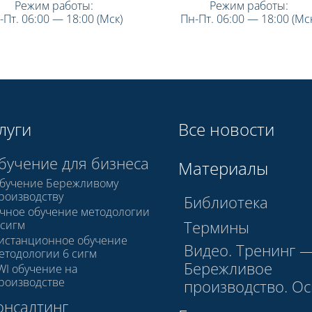
Режим работы:
Режим работы:
-Пт. 06:00 — 18:00 (Мск)
Пн-Пт. 06:00 — 18:00 (Мск
луги
Все новости
бучение для бизнеса
Материалы
бучение Бережливому
роизводству
Библиотека
чное обучение методологии
Термины
 сигм
истанционное обучение
Видео. Тренинг 
етодологии 6 сигм
Бережливое
WI обучение на
роизводстве
производство. О
онсалтинг