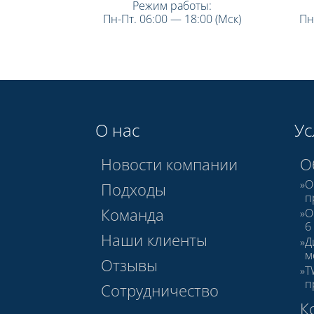
Режим работы:
Пн-Пт. 06:00 — 18:00 (Мск)
Пн
О нас
Ус
Новости компании
О
О
Подходы
п
Команда
О
6
Наши клиенты
Д
м
Отзывы
T
п
Сотрудничество
К