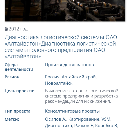
2012 год
Диагностика логистической системы ОАО
«Алтайвагон»Диагностика логистической
системы головного предприятия ОАО
«Алтайвагон»
Производство вагонов
Сфера
деятельности:
Россия
,
Алтайский край
,
Регион:
Новоалтайск
Выявление потерь в логистической
Цель проекта:
системе предприятия и разработка
рекомендаций для их снижения.
Консалтинговые проекты
Тип проекта:
Осипов А.
,
Картирование
,
VSM
,
Метки:
Диагностика
,
Рачков Е
,
Коробко В
,