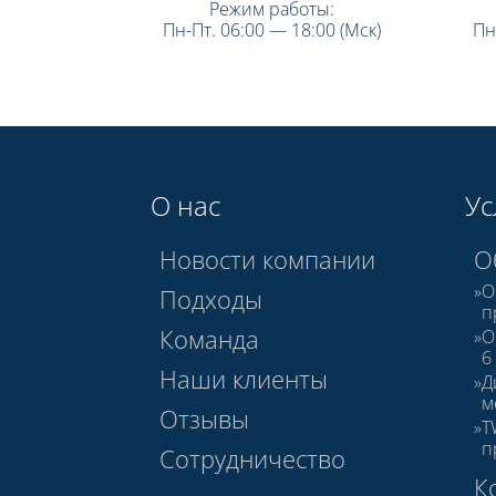
Режим работы:
Пн-Пт. 06:00 — 18:00 (Мск)
Пн
О нас
Ус
Новости компании
О
О
Подходы
п
Команда
О
6
Наши клиенты
Д
м
Отзывы
T
п
Сотрудничество
К