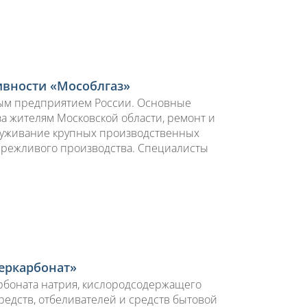
вности «Мособлгаз»
ым предприятием России. Основные
а жителям Московской области, ремонт и
служивание крупных производственных
Бережливого производства. Специалисты
еркарбонат»
рбоната натрия, кислородсодержащего
едств, отбеливателей и средств бытовой