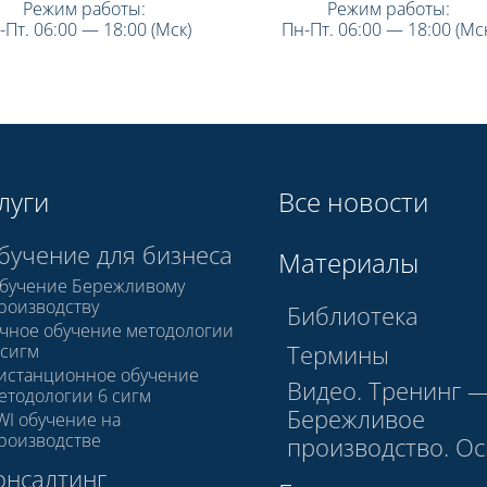
Режим работы:
Режим работы:
-Пт. 06:00 — 18:00 (Мск)
Пн-Пт. 06:00 — 18:00 (Мск
луги
Все новости
бучение для бизнеса
Материалы
бучение Бережливому
роизводству
Библиотека
чное обучение методологии
Термины
 сигм
истанционное обучение
Видео. Тренинг 
етодологии 6 сигм
Бережливое
WI обучение на
роизводстве
производство. О
онсалтинг