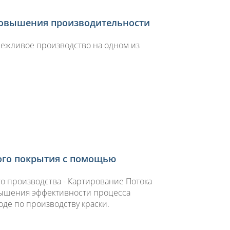
повышения производительности
режливое производство на одном из
ого покрытия с помощью
о производства - Картирование Потока
овышения эффективности процесса
де по производству краски.