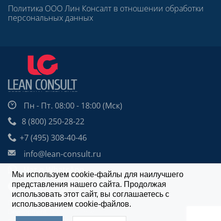
Политика ООО Лин Консалт в отношении обработки
персональных данных
Пн - Пт. 08:00 - 18:00 (Мск)
8 (800) 250-28-22
+7 (495) 308-40-46
info@lean-consult.ru
Чат в WhatsApp
Мы используем cookie-файлы для наилучшего
представления нашего сайта. Продолжая
Чат в Telegram
использовать этот сайт, вы соглашаетесь с
Design: Alexei Utkin
использованием cookie-файлов.
Development:
Mikhail Tkachev
Copyright © 2009 - 2026 | Lean Consult.