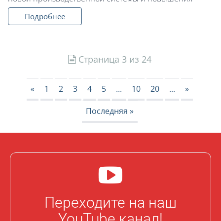
Подробнее
Страница 3 из 24
«
1
2
3
4
5
...
10
20
...
»
Последняя »
Переходите на наш
YouTube канал!