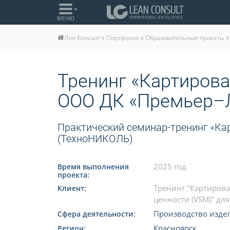
Портфолио
Образовательные проекты
Лин Консалт
Тренинг «Картирова
ООО ДК «Премьер–
Практический семинар-тренинг «Ка
(ТехноНИКОЛЬ)
2025 год
Время выполнения
проекта:
Тренинг "Картирова
Клиент:
ценности (VSM)" дл
Производство изде
Сфера деятельности:
Красноярск
Регион: