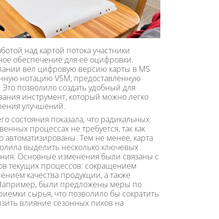
ботой над картой потока участники
ое обеспечение для её оцифровки.
пании вел цифровую версию карты в MS
енную нотацию VSM, предоставленную
 Это позволило создать удобный для
ания инструмент, который можно легко
рения улучшений.
его состояния показала, что радикальных
енных процессах не требуется, так как
 автоматизированы. Тем не менее, карта
волила выделить несколько ключевых
ния. Основные изменения были связаны с
в текущих процессов: сокращением
нием качества продукции, а также
 Например, были предложены меры по
риемки сырья, что позволило бы сократить
изить влияние сезонных пиков на