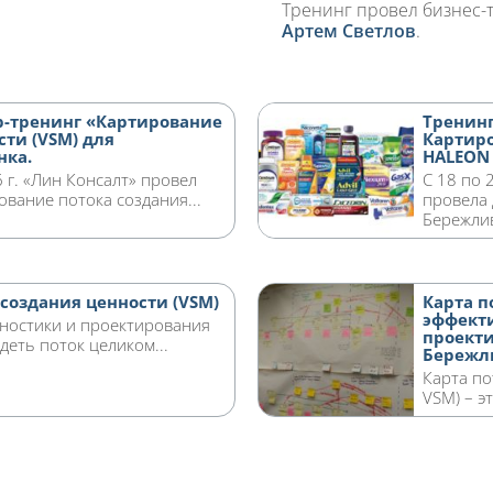
Тренинг провел бизнес-т
Артем Светлов
.
-тренинг «Картирование
Тренинг
сти (VSM) для
Картиро
нка.
HALEON
 г. «Лин Консалт» провел
С 18 по 
вание потока создания...
провела
Бережлив
создания ценности (VSM)
Карта п
эффект
гностики и проектирования
проекти
деть поток целиком...
Бережл
Карта по
VSM) – э