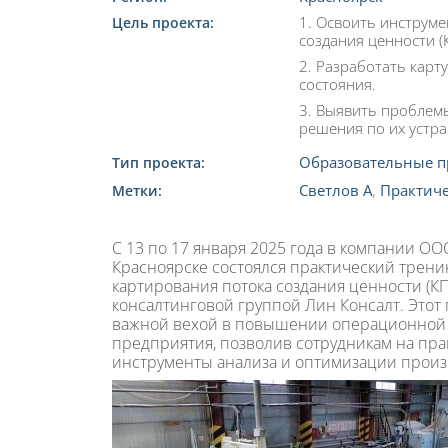
1. Освоить инструме
Цель проекта:
создания ценности (
2. Разработать карт
состояния.
3. Выявить проблемы
решения по их устр
Образовательные п
Тип проекта:
Светлов А
,
Практиче
Метки:
С 13 по 17 января 2025 года в компании ОО
Красноярске состоялся практический трени
картирования потока создания ценности (К
консалтинговой группой Лин Консалт. Этот
важной вехой в повышении операционной
предприятия, позволив сотрудникам на пра
инструменты анализа и оптимизации произ