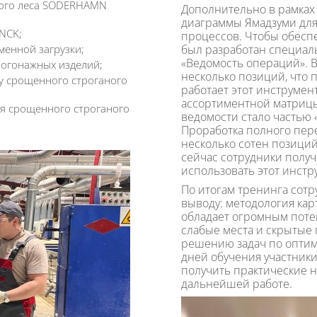
лого леса SODERHAMN
Дополнительно в рамках
диаграммы Ямадзуми для
NCK;
процессов. Чтобы обеспе
менной загрузки;
был разработан специал
«Ведомость операций». В
погонажных изделий;
несколько позиций, что 
у срощенного строганого
работает этот инструмен
ассортиментной матриц
ия срощенного строганого
ведомости стало частью 
Проработка полного пер
несколько сотен позиций
сейчас сотрудники получ
использовать этот инстр
По итогам тренинга сот
выводу: методология кар
обладает огромным поте
слабые места и скрытые 
решению задач по оптим
дней обучения участники
получить практические н
дальнейшей работе.