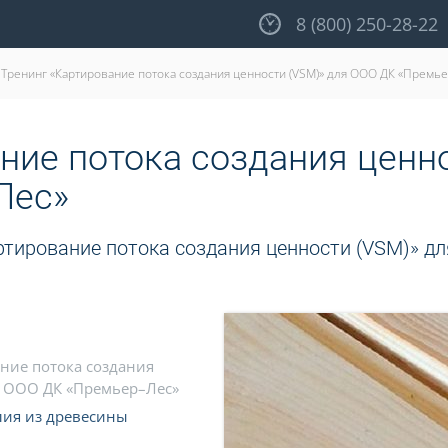
8 (800) 250-28-22
Тренинг «Картирование потока создания ценности (VSM)» для ООО ДК «Премь
ние потока создания ценн
Лес»
ртирование потока создания ценности (VSM)» д
ние потока создания
я ООО ДК «Премьер–Лес»
лия из древесины