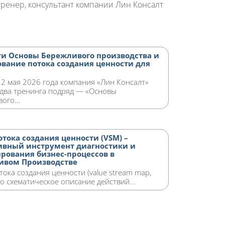
ренер, консультант компании Лин Консалт
и Основы Бережливого производства и
вание потока создания ценности для
22 мая 2026 года компания «Лин Консалт»
 два тренинга подряд — «Основы
ого...
отока создания ценности (VSM) –
ивный инструмент диагностики и
рования бизнес-процессов в
ивом Производстве
тока создания ценности (value stream map,
то схематическое описание действий...