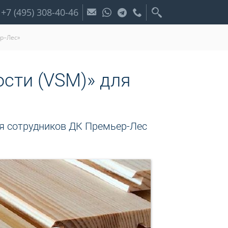
+7 (495) 308-40-46
ер–Лес»
ости (VSM)» для
ля сотрудников ДК Премьер-Лес