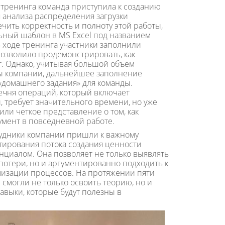
 тренинга команда приступила к созданию
 анализа распределения загрузки
чить корректность и полноту этой работы,
ьный шаблон в MS Excel под названием
 ходе тренинга участники заполнили
позволило продемонстрировать, как
т. Однако, учитывая большой объем
ы компании, дальнейшее заполнение
«домашнего задания» для команды.
ечня операций, который включает
, требует значительного времени, но уже
или четкое представление о том, как
умент в повседневной работе.
рудники компании пришли к важному
тирования потока создания ценности
нциалом. Она позволяет не только выявлять
потери, но и аргументированно подходить к
изации процессов. На протяжении пяти
 смогли не только освоить теорию, но и
авыки, которые будут полезны в