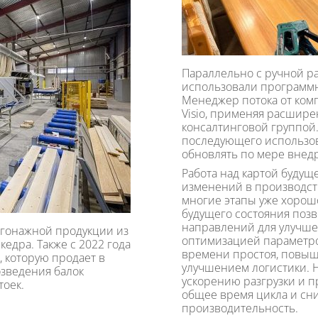
Параллельно с ручной ра
использовали программн
Менеджер потока от ком
Visio, применяя расшир
консалтинговой группой.
последующего использов
обновлять по мере внед
Работа над картой будущ
изменений в производств
многие этапы уже хорошо
будущего состояния поз
направлений для улучше
огонажной продукции из
оптимизацией параметро
едра. Также с 2022 года
времени простоя, повыше
, которую продает в
улучшением логистики.
озведения балок
ускорению разгрузки и п
тоек.
общее время цикла и сн
производительность.