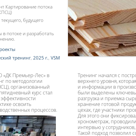
нт Картирование потока
КПСЦ)
у текущего, будущего
 в потоке и разработать
анению.
роекты
ский тренинг
,
2025 г.
,
VSM
О «ДК Премьер-Лес» в
Тренинг начался с постр
нг по методологии
верхнего уровня, котора
ПСЦ), организованный
и информации в произво
 пятидневный курс стал
были выделены ключевы
 эффективности
разгрузка и приемка сыр
ктике освоить
хранение готовой продук
водственных процессов.
цехах, где участники пр
Для этого они фиксиров
хронометраж, проводили
интервью у сотрудников,
Такой подход позволил 