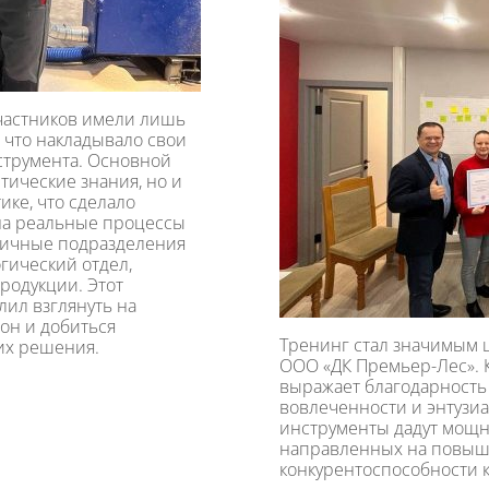
частников имели лишь
 что накладывало свои
струмента. Основной
тические знания, но и
ике, что сделало
на реальные процессы
личные подразделения
гический отдел,
продукции. Этот
ил взглянуть на
он и добиться
Тренинг стал значимым 
их решения.
ООО «ДК Премьер-Лес». 
выражает благодарность
вовлеченности и энтузи
инструменты дадут мощн
направленных на повыш
конкурентоспособности 