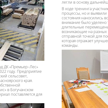
легли в основу дальнейш
В ходе тренинга участни
процессы, но и выявили 
состояния наносились в
внимание было уделено т
длительные перемещения
возникающие на разных 
отправной точкой для по
которая отражает улучш
команды.
д ДК «Премьер–Лес»
022 году. Предприятие
кий сельсовет,
асноярского края.
обственной
ис» в Богучанском
ериал поставляется для