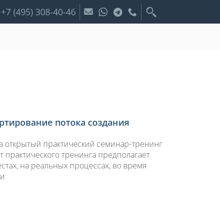
+7 (495) 308-40-46
ртирование потока создания
ела открытый практический семинар-тренинг
т практического тренинга предполагает
стах, на реальных процессах, во время
ии