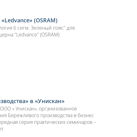
 «Ledvance» (OSRAM)
огия 6 сигм. Зеленый пояс" для
церна "Ledvance" (OSRAM)
изводства» в «Унискан»
ООО « Унискан», организованное
ия Бережливого производства в бизнес
очередная серия практических семинаров –
от