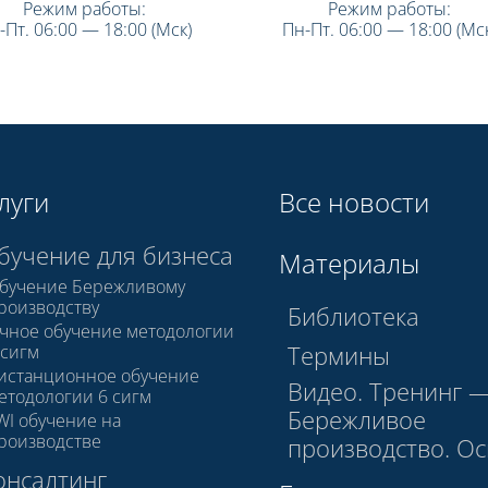
Режим работы:
Режим работы:
-Пт. 06:00 — 18:00 (Мск)
Пн-Пт. 06:00 — 18:00 (Мск
луги
Все новости
бучение для бизнеса
Материалы
бучение Бережливому
роизводству
Библиотека
чное обучение методологии
Термины
 сигм
истанционное обучение
Видео. Тренинг 
етодологии 6 сигм
Бережливое
WI обучение на
роизводстве
производство. О
онсалтинг