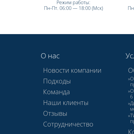
Режим работы:
Пн-Пт. 06:00 — 18:00 (Мск)
Пн
О нас
Ус
Новости компании
О
О
Подходы
п
Команда
О
6
Наши клиенты
Д
м
Отзывы
T
п
Сотрудничество
К