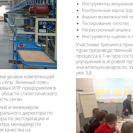
Инструменты визуализа
Контрольные карты Шу
Анализ возможностей пр
Тестирование гипотез
Регрессионный анализ
Инструменты оценки и
Участники тренинга прин
турах производственной
процесса в 1-м туре сост
улучшений в игровой пр
значительно возросло. У
уже 3,8.
ем уровня компетенций
6 сигм. Зеленый пояс»
чевых ИТР предприятия в
области статистического
сть сигм».
елей и инженеров
ерального директора по
ора по эксплуатации и
нтра, менеджер по
я качества на