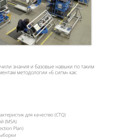
чили знания и базовые навыки по таким
ментам методологии «6 сигм» как:
актеристик для качество (CTQ)
й (MSA)
ction Plan)
выборки