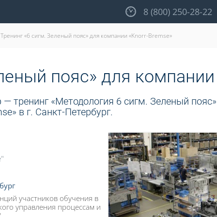
8 (800) 250-28-22
Тренинг «6 сигм. Зеленый пояс» для компании «Knorr-Bremse»
еленый пояс» для компании
 — тренинг «Методология 6 сигм. Зеленый пояс»
e» в г. Санкт-Петербург.
"
бург
ций участников обучения в
кого управления процессам и
.