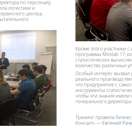
иректора по персоналу,
ела логистики и
сервисного центра,
пытательного
Кроме этого участники с
программы Minitab 17, к
статистических вычисл
количество различных у
Особый интерес вызвал 
реального производстве
что предприятие с самог
инструменты статистичес
чтобы эти знания имели 
генерального директора 
Тренинг провели бизнес
Консалт» —
Евгений Рач