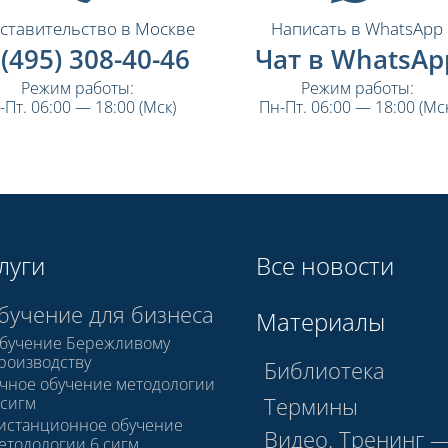
ставительство в Москве
Написать в WhatsApp
 (495) 308-40-46
Чат в WhatsAp
Режим работы:
Режим работы:
-Пт. 06:00 — 18:00 (Мск)
Пн-Пт. 06:00 — 18:00 (Мск
луги
Все новости
бучение для бизнеса
Материалы
бучение Бережливому
роизводству
Библиотека
чное обучение методологии
Термины
 сигм
истанционное обучение
Видео. Тренинг 
етодологии 6 сигм