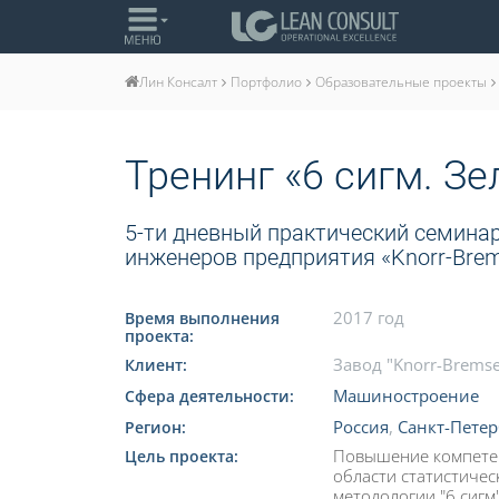
Портфолио
Образовательные проекты
Лин Консалт
Тренинг «6 сигм. З
5-ти дневный практический семинар
инженеров предприятия «Knorr-Brems
2017 год
Время выполнения
проекта:
Завод "Knorr-Bremse
Клиент:
Машиностроение
Сфера деятельности:
Россия
,
Санкт-Петер
Регион:
Повышение компетен
Цель проекта:
области статистичес
методологии "6 сигм"