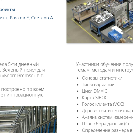
роекты
инг
,
Рачков Е
,
Светлов А
вела 5-ти дневный
Участники обучения полу
. Зеленый пояс» для
темам, методам и инстру
«Knorr-Bremse» в г.
Основы статистики
Типы вариации
е построено по всем
Цикл DMAIC
еет инновационную
Карта SIPOC
Голос клиента (VOC)
Дерево критических хар
Анализ систем измерени
План сбора данных (Colle
Определение размера 