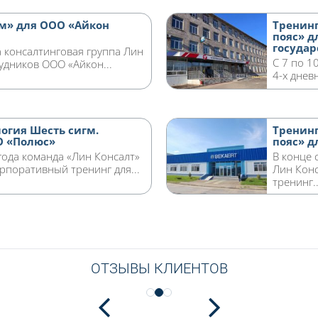
гм» для ООО «Айкон
Тренинг
пояс» д
государ
а консалтинговая группа Лин
С 7 по 1
удников ООО «Айкон...
4-х днев
огия Шесть сигм.
Тренинг
О «Полюс»
пояс» д
года команда «Лин Консалт»
В конце 
рпоративный тренинг для...
Лин Конс
тренинг..
ОТЗЫВЫ КЛИЕНТОВ