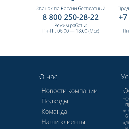
Звонок по России бесплатный
Пред
8 800 250-28-22
+7
Режим работы:
Пн-Пт. 06:00 — 18:00 (Мск)
Пн
О нас
Ус
Новости компании
О
О
Подходы
п
Команда
О
6
Наши клиенты
Д
м