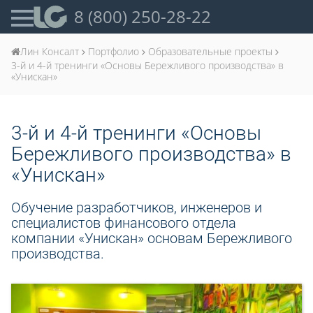
8 (800) 250-28-22
Лин Консалт
Портфолио
Образовательные проекты
3-й и 4-й тренинги «Основы Бережливого производства» в
«Унискан»
3-й и 4-й тренинги «Основы
Бережливого производства» в
«Унискан»
Обучение разработчиков, инженеров и
специалистов финансового отдела
компании «Унискан» основам Бережливого
производства.