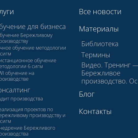
луги
Все новости
бучение для бизнеса
Материалы
бучение Бережливому
роизводству
Библиотека
чное обучение методологии
Термины
 сигм
истанционное обучение
Видео. Тренинг 
етодологии 6 сигм
Бережливое
WI обучение на
роизводстве
производство. О
онсалтинг
Блог
удит производства
еализация проектов по
Контакты
ережливому производству и
 сигм
недрение Бережливого
роизводства