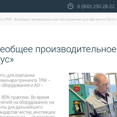
8 (800) 250-28-22
ги «ТРМ – Всеобщее производительное обслуживание» для «Делфинген Волга 
сеобщее производительное
ус»
лт», для компании
еминара-тренинга: ТРМ –
 оборудования и АО –
 80% практики. Во время
нений на оборудовании, на
енты для дальнейшего
андартов чистки, инспекции