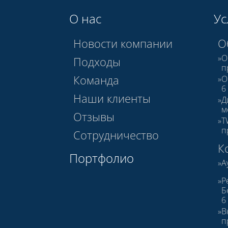
О нас
Ус
Новости компании
О
О
Подходы
п
Команда
О
6
Наши клиенты
Д
м
Отзывы
T
п
Сотрудничество
К
Портфолио
А
Р
Б
6
В
п