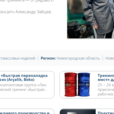
ики тренинга — от рядового
онсалт» Александр Зайцев.
стмассовых изделий
Регион:
Нижегородская область
Ново
 «Быстрая переналадка
Тренинг
es (Arçelik, Beko)
мест» д
нсалтинговая группа «Лин
25 – 26 
еский тренинг «Быстрая...
практиче
рабочих.
жливого производства и
Практич