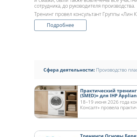
и смазки, были также вовлечены все участн
сотрудника, до руководителя производства.
Тренинг провел консультант Группы «Лин К
Подробнее
Сфера деятельности:
Производство пла
Практический тренинг
(SMED)» для IHP Applianc
18–19 июня 2026 года ко
Консалт» провела практич
Тренинги Основы Бере