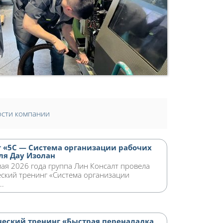
сти компании
 «5С — Система организации рабочих
ля Дау Изолан
мая 2026 года группа Лин Консалт провела
ский тренинг «Система организации
..
еский тренинг «Быстрая переналадка