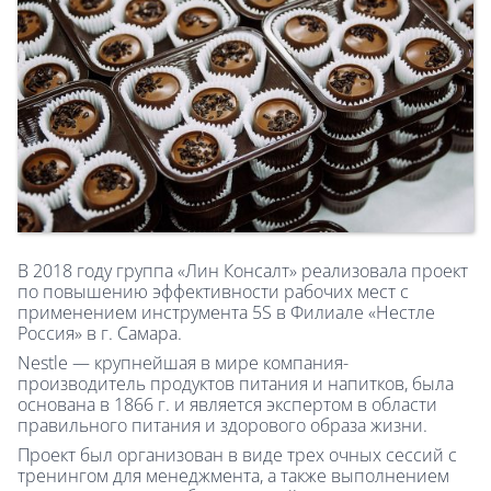
В 2018 году группа «Лин Консалт» реализовала проект
по повышению эффективности рабочих мест с
применением инструмента 5S в Филиале «Нестле
Россия» в г. Самара.
Nestle — крупнейшая в мире компания-
производитель продуктов питания и напитков, была
основана в 1866 г. и является экспертом в области
правильного питания и здорового образа жизни.
Проект был организован в виде трех очных сессий с
тренингом для менеджмента, а также выполнением