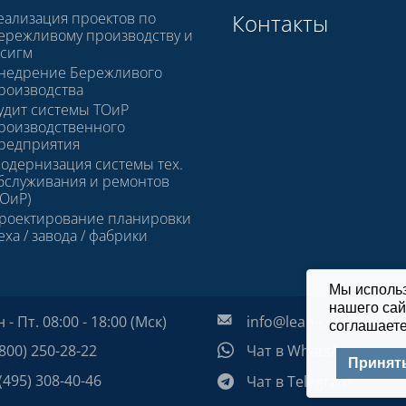
еализация проектов по
Контакты
ережливому производству и
 сигм
недрение Бережливого
роизводства
удит системы ТОиР
роизводственного
редприятия
одернизация системы тех.
бслуживания и ремонтов
ТОиР)
роектирование планировки
еха / завода / фабрики
Мы исполь
нашего сай
- Пт. 08:00 - 18:00 (Мск)
info@lean-consult.ru
соглашаете
800) 250-28-22
Чат в WhatsApp
Принят
(495) 308-40-46
Чат в Telegram