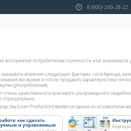
8 (800) 250-28-22
е восприятие потребителем полезности или значимости у
казывать влияние следующие факторы: сила бренда, качест
живания (во время и после продажи), характеристики лично
купке (употребления).
 очень качественного красивого ультрамодного свадебног
е отрицательна.
дства (Lean Production) является одним из основополага
абота: как сделать
Инстру
азуемым и управляемым
Корпора