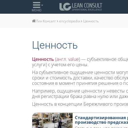
encyclopedia
Ценность
Лин Консалт
Ценность
Ценность
(англ. value)
— субъективное обще
услуги) с учетом его цены.
На субъективное ощущение ценности могут о
сроки и стоимость доставки, качество обслу
состояния в момент принятия решения о по
Например, ощущение ценности у невесты от
дня регистрации брака равна нулю или даж
Ценность в концепции Бережливого произво
Стандартизированная р
производство предск