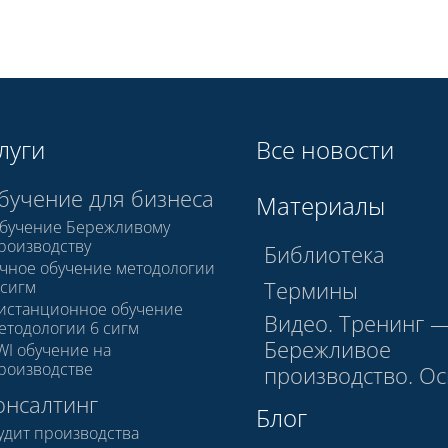
луги
Все новости
бучение для бизнеса
Материалы
бучение Бережливому
роизводству
Библиотека
чное обучение методологии
Термины
 сигм
истанционное обучение
Видео. Тренинг 
етодологии 6 сигм
Бережливое
WI обучение на
роизводстве
производство. О
онсалтинг
Блог
удит производства