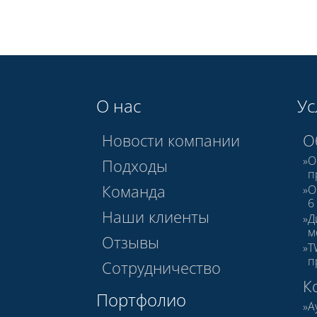
О нас
Ус
Новости компании
О
О
Подходы
п
Команда
О
6
Наши клиенты
Д
м
Отзывы
T
п
Сотрудничество
К
Портфолио
А