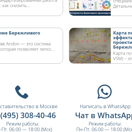
стандартизированная работа
специал
 как снизить...
Детальны
теме Бережливого
Карта п
эффект
проекти
ве Andon — это система
Бережл
оторая позволяет легко...
Карта по
VSM) – э
ставительство в Москве
Написать в WhatsApp
 (495) 308-40-46
Чат в WhatsAp
Режим работы:
Режим работы:
-Пт. 06:00 — 18:00 (Мск)
Пн-Пт. 06:00 — 18:00 (Мск