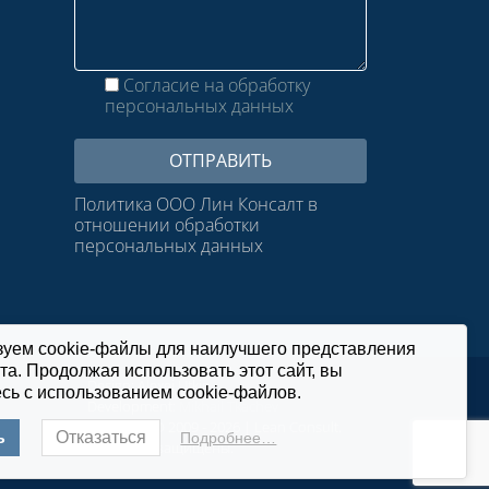
Согласие на обработку
персональных данных
Политика ООО Лин Консалт в
отношении обработки
персональных данных
зуем cookie-файлы для наилучшего представления
та. Продолжая использовать этот сайт, вы
Design: Alexei Utkin
сь с использованием cookie-файлов.
Development:
Mikhail Tkachev
Copyright © 2009 - 2026 | Lean Consult.
ь
Отказаться
Подробнее…
Все права защищены.