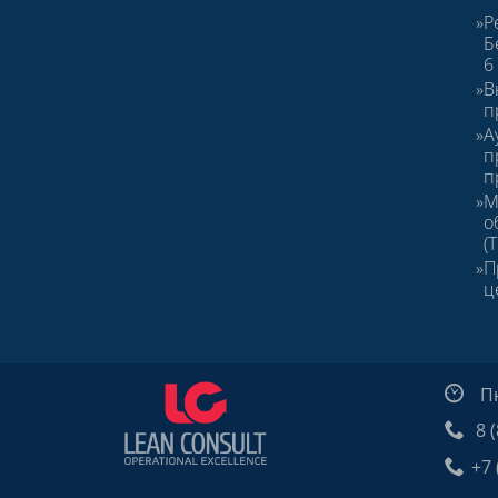
Р
Б
6
В
п
А
п
п
М
о
(
П
ц
Пн 
8 (
+7 