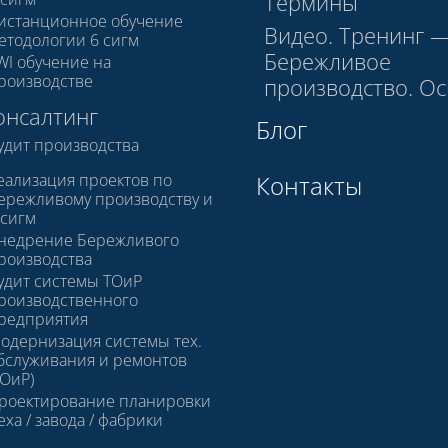
Термины
истанционное обучение
Видео. Тренинг 
етодологии 6 сигм
Бережливое
WI обучение на
роизводстве
производство. О
онсалтинг
Блог
удит производства
еализация проектов по
Контакты
ережливому производству и
 сигм
недрение Бережливого
роизводства
удит системы ТОиР
роизводственного
редприятия
одернизация системы тех.
бслуживания и ремонтов
ТОиР)
роектирование планировки
еха / завода / фабрики