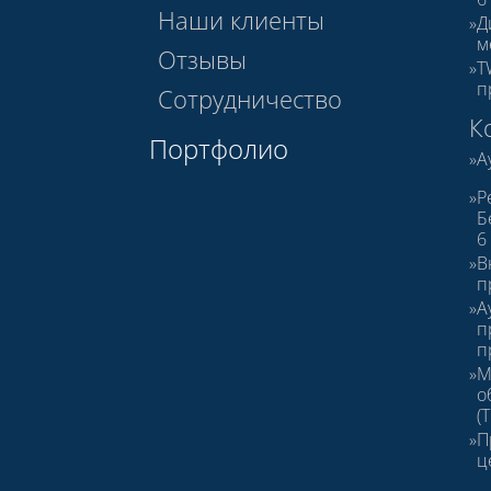
Наши клиенты
Д
м
Отзывы
T
п
Сотрудничество
К
Портфолио
А
Р
Б
6
В
п
А
п
п
М
о
(
П
ц