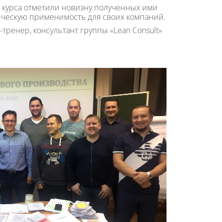
 курса отметили новизну полученных ими
тическую применимость для своих компаний.
тренер, консультант группы «Lean Consult»