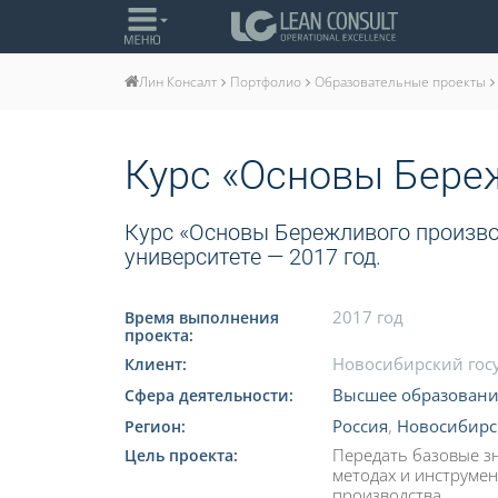
Портфолио
Образовательные проекты
Лин Консалт
Курс «Основы Бере
Курс «Основы Бережливого произв
университете — 2017 год.
2017 год
Время выполнения
проекта:
Новосибирский гос
Клиент:
Высшее образовани
Сфера деятельности:
Россия
,
Новосибирс
Регион:
Передать базовые з
Цель проекта:
методах и инструме
производства.