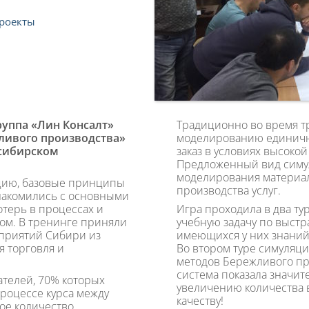
роекты
группа «Лин Консалт»
Традиционно во время тр
ливого производства»
моделированию единично
сибирском
заказ в условиях высоко
Предложенный вид симул
моделирования материаль
пцию, базовые принципы
производства услуг.
накомились с основными
терь в процессах и
Игра проходила в два ту
ом. В тренинге приняли
учебную задачу по выст
дприятий Сибири из
имеющихся у них знаний
я торговля и
Во втором туре симуляц
методов Бережливого п
система показала значит
ателей, 70% которых
увеличению количества в
процессе курса между
качеству!
ое количество