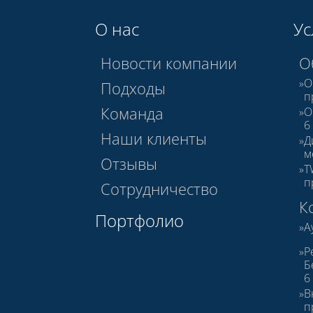
О нас
Ус
Новости компании
О
О
Подходы
п
Команда
О
6
Наши клиенты
Д
м
Отзывы
T
п
Сотрудничество
К
Портфолио
А
Р
Б
6
В
п