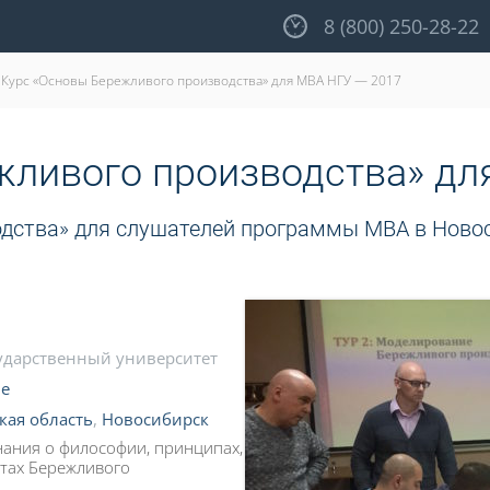
8 (800) 250-28-22
Курс «Основы Бережливого производства» для МВА НГУ — 2017
жливого производства» дл
одства» для слушателей программы МВА в Ново
ударственный университет
е
кая область
,
Новосибирск
нания о философии, принципах,
нтах Бережливого