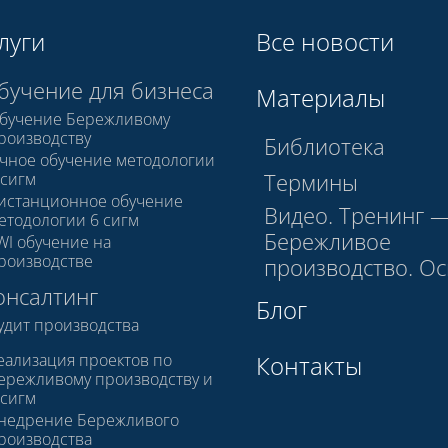
луги
Все новости
бучение для бизнеса
Материалы
бучение Бережливому
роизводству
Библиотека
чное обучение методологии
Термины
 сигм
истанционное обучение
Видео. Тренинг 
етодологии 6 сигм
Бережливое
WI обучение на
роизводстве
производство. О
онсалтинг
Блог
удит производства
еализация проектов по
Контакты
ережливому производству и
 сигм
недрение Бережливого
роизводства