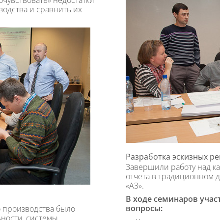
очувствовать» недостатки
одства и сравнить их
Разработка эскизных р
Завершили работу над 
отчета в традиционном 
«А3».
В ходе семинаров уча
вопросы:
 производства было
ьности, системы