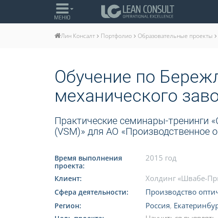
Портфолио
Образовательные проекты
Лин Консалт
Обучение по Бережл
механического зав
Практические семинары-тренинги «
(VSM)» для АО «Производственное 
2015 год
Время выполнения
проекта:
Холдинг «Швабе-П
Клиент:
Производство оптич
Сфера деятельности:
Россия
,
Екатеринбу
Регион: