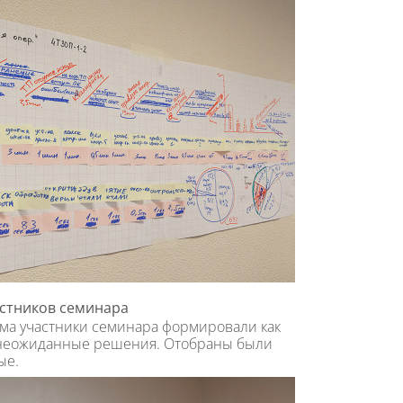
стников семинара
ма участники семинара формировали как
 неожиданные решения. Отобраны были
ые.