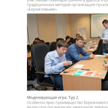
участникам семинара-тренинга удалось «пр
традиционных методов организации произв
«Бережливыми».
Моделирующая игра. Тур 2.
Особенно ярко преимущество Бережливого
видно при организации закупочной деятел