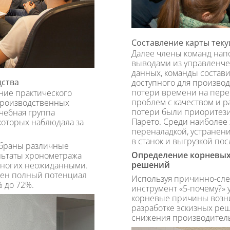
Составление карты тек
Далее члены команд нап
выводами из управленче
данных, команды состави
дства
доступного для производ
потери времени на перен
ние практического
проблем с качеством и 
производственных
потери были приоритез
учебная группа
Парето. Среди наиболее 
которых наблюдала за
переналадкой, устранени
в станок и выгрузкой пос
ыбраны различные
Определение корневых 
ультаты хронометража
решений
 многих неожиданными.
лен полный потенциал
Используя причинно-сле
 до 72%.
инструмент «5-почему?» 
корневые причины возни
разработке эскизных р
снижения производитель