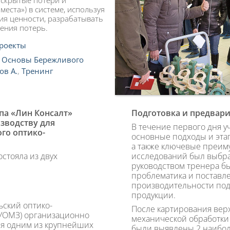
 скрытые потери и
места») в системе, используя
ия ценности, разрабатывать
ения потерь.
роекты
,
Основы Бережливого
ов А.
,
Тренинг
ппа «Лин Консалт»
Подготовка и предвар
зводству для
В течение первого дня 
го оптико-
основные подходы и эта
а также ключевые преиму
стояла из двух
исследований был выбра
руководством тренера б
проблематика и поставле
производительности под
продукции.
ский оптико-
После картирования вер
(УОМЗ) организационно
механической обработки
тся одним из крупнейших
были выявлены 2 наибол