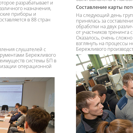
оторое разрабатывает и
Составление карты пот
азличного назначения,
еские приборы и
На следующий день груп
ставляется в 88 стран
принялась за составлен
обработки на двух разли
от участников тренинга
Оказалось, очень сложно
взглянуть на процессы 
Бережливого производст
мления слушателей с
трументами Бережливого
реимуществ системы БП в
низации операционной