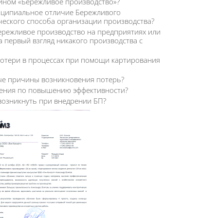
ином «Бережливое производство»?
нципиальное отличие Бережливого
ческого способа организации производства?
режливое производство на предприятиях или
на первый взгляд никакого производства с
потери в процессах при помощи картирования
ые причины возникновения потерь?
шения по повышению эффективности?
возникнуть при внедрении БП?