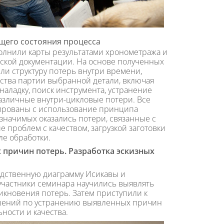
ущего состояния процесса
олнили карты результатами хронометража и
ской документации. На основе полученных
ли структуру потерь внутри времени,
ства партии выбранной детали, включая
аладку, поиск инструмента, устранение
различные внутри-цикловые потери. Все
ированы с использование принципа
значимых оказались потери, связанные с
е проблем с качеством, загрузкой заготовки
ле обработки.
причин потерь. Разработка эскизных
дственную диаграмму Исикавы и
участники семинара научились выявлять
кновения потерь. Затем приступили к
ешений по устранению выявленных причин
ности и качества.