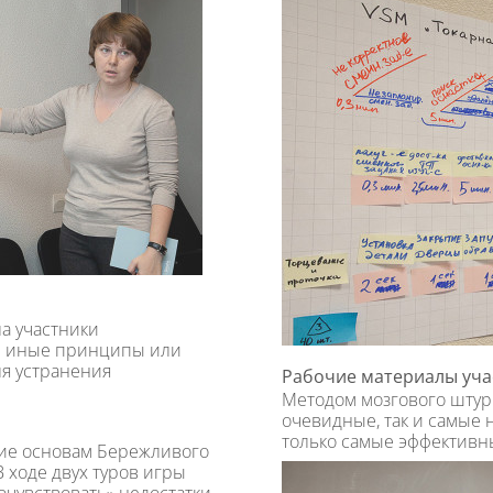
а участники
ли иные принципы или
я устранения
Рабочие материалы уча
Методом мозгового штур
очевидные, так и самые
только самые эффективн
ние основам Бережливого
 ходе двух туров игры