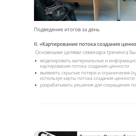
Подведение итогов за день
II. «Картирование потока создания ценн
Основными целями семинара-тренинга был
моделировать материальные и информаци
картирования потока создания ценности
выявлять скрытые потери и ограничения («уз
используя карты потока создания ценности
разрабатывать решения для сокращения по