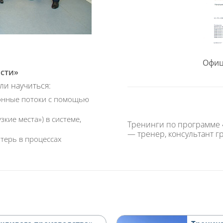
Офиц
ости»
и научиться:
онные потоки с помощью
кие места») в системе,
Тренинги по программе 
— тренер, консультант г
терь в процессах