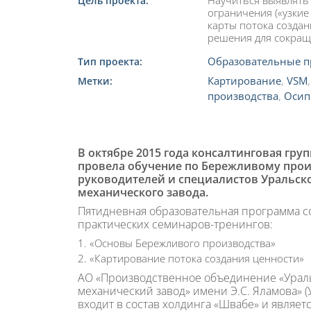
Научиться выявлять
Цель проекта:
ограничения («узкие 
карты потока создан
решения для сокращ
Образовательные п
Тип проекта:
Картирование
,
VSM
Метки:
производства
,
Осип
В октябре 2015 года консалтинговая гру
провела обучение по Бережливому прои
руководителей и специалистов Уральско
механического завода.
Пятидневная образовательная программа со
практических семинаров-тренингов:
«Основы Бережливого производства»
«Картирование потока создания ценности»
АО «Производственное объединение «Ураль
механический завод» имени Э.С. Яламова» 
входит в состав холдинга «Швабе» и являе