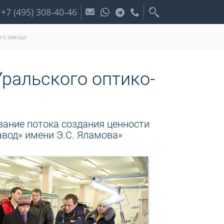
+7 (495) 308-40-46
го завода
ральского оптико-
ание потока создания ценности
авод» имени Э.С. Яламова»