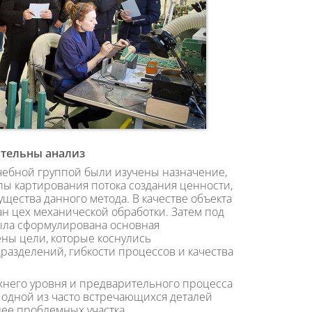
ительны анализ
учебной группой были изучены назначение,
пы картирования потока создания ценности,
щества данного метода. В качестве объекта
н цех механической обработки. Затем под
ыла сформулирована основная
ны цели, которые коснулись
разделений, гибкости процессов и качества
хнего уровня и предварительного процесса
 одной из часто встречающихся деталей
ее проблемных участка.