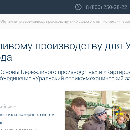
8 (800) 250-28-22
Обучение по Бережливому производству для Уральского оптико-механическо
ивому производству для У
ода
Основы Бережливого производства» и «Картиров
объединение «Уральский оптико-механический з
риборы»
еских и лазерных систем
рг