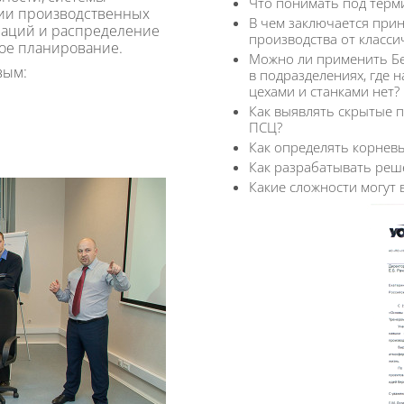
Что понимать под терм
ации производственных
В чем заключается при
раций и распределение
производства от класси
ное планирование.
Можно ли применить Бе
вым:
в подразделениях, где 
цехами и станками нет?
Как выявлять скрытые 
ПСЦ?
Как определять корнев
Как разрабатывать ре
Какие сложности могут 