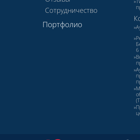
T
п
Сотрудничество
К
Портфолио
А
Р
Б
6
В
п
А
п
п
М
о
(
П
ц