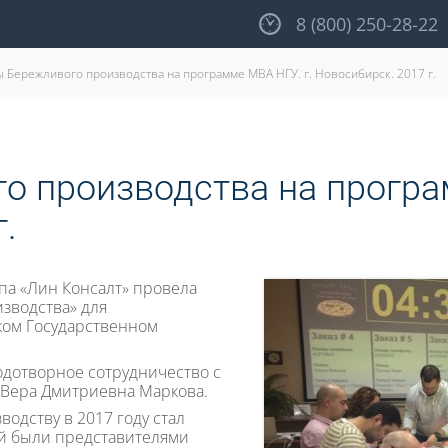
8 (800) 250-28-22
 Бережливого производства на программе МВА НГУ. г. Новосибирск. 2017 г.
 производства на програм
.
ппа «Лин Консалт» провела
зводства» для
ом Государственном
одотворное сотрудничество с
 Вера Дмитриевна Маркова.
одству в 2017 году стал
ей были представителями