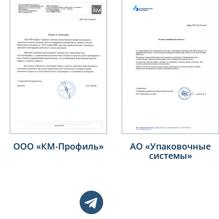
О «КМ-Профиль»
АО «Упаковочные
Bi
системы»