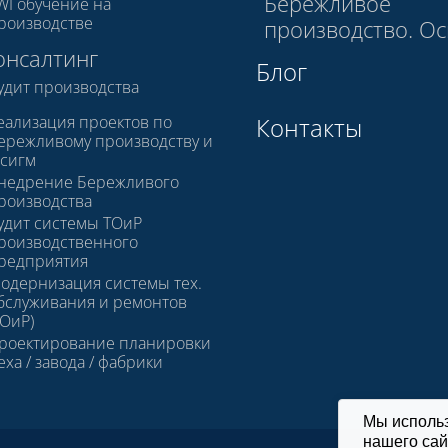
Бережливое
WI обучение на
роизводстве
производство. О
онсалтинг
Блог
удит производства
еализация проектов по
Контакты
ережливому производству и
 сигм
недрение Бережливого
роизводства
удит системы ТОиР
роизводственного
редприятия
одернизация системы тех.
бслуживания и ремонтов
ТОиР)
роектирование планировки
еха / завода / фабрики
Мы исполь
нашего сай