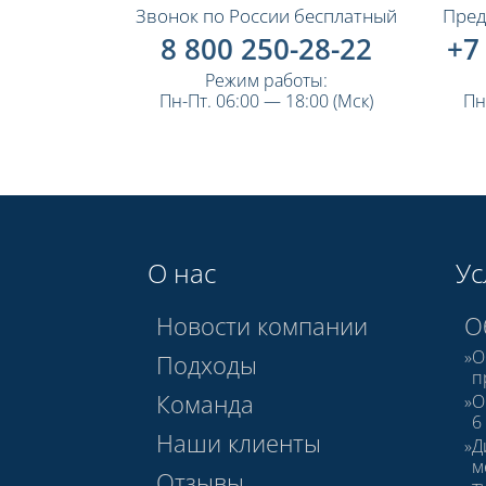
Звонок по России бесплатный
Пред
8 800 250-28-22
+7
Режим работы:
Пн-Пт. 06:00 — 18:00 (Мск)
Пн
О нас
Ус
Новости компании
О
О
Подходы
п
Команда
О
6
Наши клиенты
Д
м
Отзывы