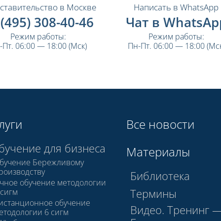
ставительство в Москве
Написать в WhatsApp
 (495) 308-40-46
Чат в WhatsAp
Режим работы:
Режим работы:
-Пт. 06:00 — 18:00 (Мск)
Пн-Пт. 06:00 — 18:00 (Мск
луги
Все новости
бучение для бизнеса
Материалы
бучение Бережливому
роизводству
Библиотека
чное обучение методологии
Термины
 сигм
истанционное обучение
Видео. Тренинг 
етодологии 6 сигм