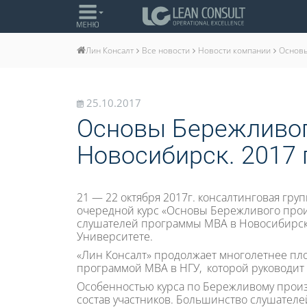
Все новости
Новости компании
Основы
Лин Консалт
25.10.2017
Основы Бережливого
Новосибирск. 2017 г
21 — 22 октября 2017г. консалтинговая гру
очередной курс «Основы Бережливого прои
слушателей программы МВА в Новосибирск
Университете.
«Лин Консалт» продолжает многолетнее пл
программой МВА в НГУ, которой руководит
Особенностью курса по Бережливому произв
состав участников. Большинство слушател