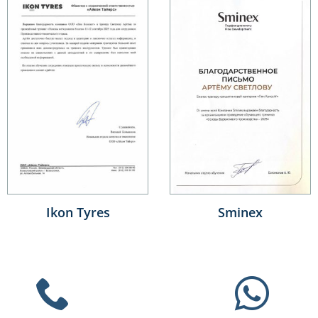
Ikon Tyres
Sminex
ОО