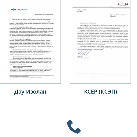
Дау Изолан
KCEP (КСЭП)