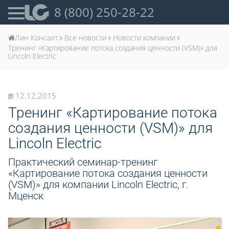
8 (800) 250-28-22
Лин Консалт
Все новости
Новости компании
Тренинг «Картирование потока создания ценности (VSM)» для
Lincoln Electric
12.12.2015
Тренинг «Картирование потока
создания ценности (VSM)» для
Lincoln Electric
Практический семинар-тренинг
«Картирование потока создания ценности
(VSM)» для компании Lincoln Electric, г.
Мценск