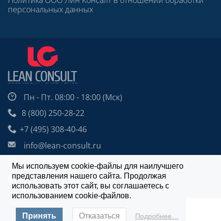
Политика ООО Лин Консалт в отношении обработки
персональных данных
Пн - Пт. 08:00 - 18:00 (Мск)
8 (800) 250-28-22
+7 (495) 308-40-46
info@lean-consult.ru
Чат в WhatsApp
Мы используем cookie-файлы для наилучшего
представления нашего сайта. Продолжая
Чат в Telegram
использовать этот сайт, вы соглашаетесь с
Design: Alexei Utkin
использованием cookie-файлов.
Development:
Mikhail Tkachev
Copyright © 2009 - 2026 | Lean Consult.
Принять
Отказаться
Подробнее…