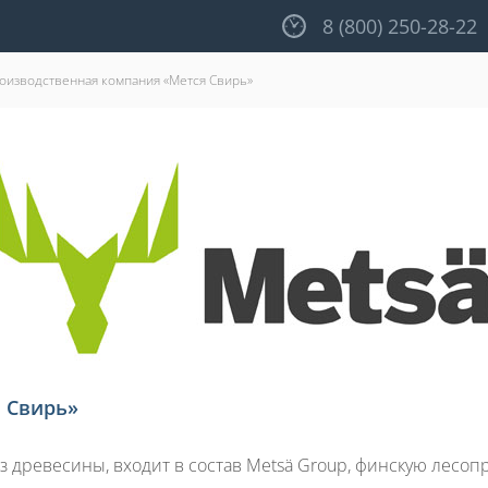
8 (800) 250-28-22
оизводственная компания «Мется Свирь»
 Свирь»
з древесины, входит в состав Metsä Group, финскую лес