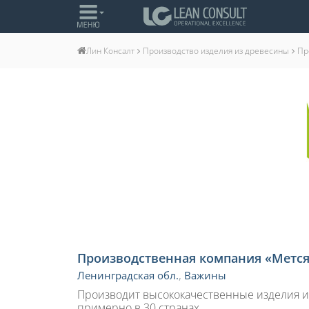
Производство изделия из древесины
Пр
Лин Консалт
Производственная компания «Мется
Ленинградская обл.
,
Важины
Производит высококачественные изделия и
примерно в 30 странах. .