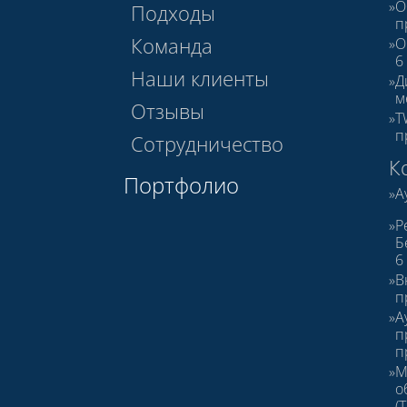
О
Подходы
п
Команда
О
6
Наши клиенты
Д
м
Отзывы
T
п
Сотрудничество
К
Портфолио
А
Р
Б
6
В
п
А
п
п
М
о
(