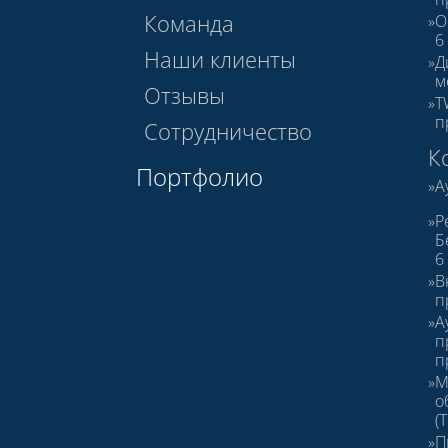
Команда
О
6
Наши клиенты
Д
м
Отзывы
T
п
Сотрудничество
К
Портфолио
А
Р
Б
6
В
п
А
п
п
М
о
(
П