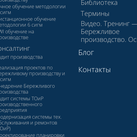
Библиотека
чное обучение методологии
Термины
 сигм
истанционное обучение
Видео. Тренинг 
етодологии 6 сигм
Бережливое
WI обучение на
роизводстве
производство. О
онсалтинг
Блог
удит производства
еализация проектов по
Контакты
ережливому производству и
 сигм
недрение Бережливого
роизводства
удит системы ТОиР
роизводственного
редприятия
одернизация системы тех.
бслуживания и ремонтов
ТОиР)
роектирование планировки