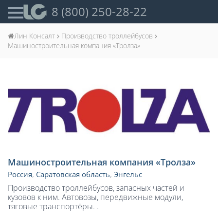
8 (800) 250-28-22
Лин Консалт
Производство троллейбусов
Машиностроительная компания «Тролза»
Машиностроительная компания «Тролза»
Россия
,
Саратовская область
,
Энгельс
Производство троллейбусов, запасных частей и
кузовов к ним. Автовозы, передвижные модули,
тяговые транспортёры. .