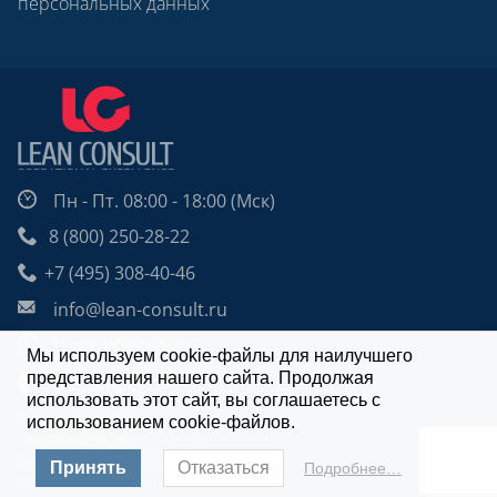
персональных данных
Пн - Пт. 08:00 - 18:00 (Мск)
8 (800) 250-28-22
+7 (495) 308-40-46
info@lean-consult.ru
Чат в WhatsApp
Мы используем cookie-файлы для наилучшего
представления нашего сайта. Продолжая
Чат в Telegram
использовать этот сайт, вы соглашаетесь с
Design: Alexei Utkin
использованием cookie-файлов.
Development:
Mikhail Tkachev
Copyright © 2009 - 2026 | Lean Consult.
Принять
Отказаться
Подробнее…
Все права защищены.