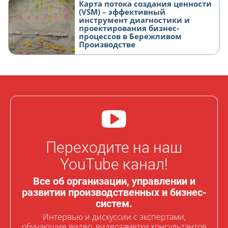
Карта потока создания ценности
(VSM) – эффективный
инструмент диагностики и
проектирования бизнес-
процессов в Бережливом
Производстве
Переходите на наш
YouTube канал!
Все об организации, управлении и
развитии производственных и бизнес-
систем.
Интервью и дискуссии с экспертами,
обучающие видео, видеозаметки консультантов