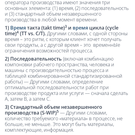
оператора производства имеют значения три
основных элемента: (1) время, (2) последовательность
и (3) стандартный объем незавершенного
производства в любой момент времени.
3
1)
Время
такта
(takt time)
и
время
цикла
(cycle
4
time)
(TT vs. C/T).
Другими словами, с одной стороны
время – это ритм, с которым клиент хочет получать
свои продукты, а с другой время – это временнЫе
ограничения возможностей процесса.
2)
Последовательность
(включая комбинацию
компоновки рабочего пространства, человека и
машины с производительностью процесса и
таблицей комбинированной стандартизированной
работы) — Другими словами, определение
оптимальной последовательности работ при
производстве продукта или услуги — сначала сделать
A, затем B, а затем C.
3)
Стандартный объем незавершенного
5
производства (S-WIP)
— Другими словами,
количество требуемого «материала» в процессе, не
больше, не меньше. Это могут быть материалы,
комплектующие, информация.