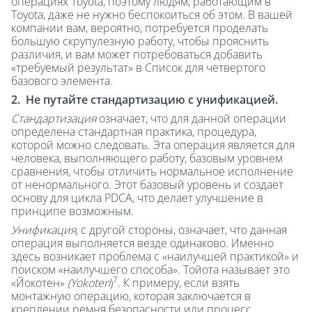
операциях Toyota, поэтому людям, работающим в
Toyota, даже не нужно беспокоиться об этом. В вашей
компании вам, вероятно, потребуется проделать
большую скрупулезную работу, чтобы прояснить
различия, и вам может потребоваться добавить
«требуемый результат» в Список для четвертого
базового элемента.
2. Не путайте стандартизацию с унификацией.
Стандартизация
означает, что для данной операции
определена стандартная практика, процедура,
которой можно следовать. Эта операция является для
человека, выполняющего работу, базовым уровнем
сравнения, чтобы отличить нормальное исполнение
от ненормального. Этот базовый уровень и создает
основу для цикла PDCA, что делает улучшение в
принципе возможным.
Унификация
, с другой стороны, означает, что данная
операция выполняется везде одинаково. Именно
здесь возникает проблема с «наилучшей практикой» и
поиском «наилучшего способа». Тойота называет это
7
«Йокотен»
(
Yokoten
)
. К примеру, если взять
монтажную операцию, которая заключается в
креплении ремня безопасности или процесс