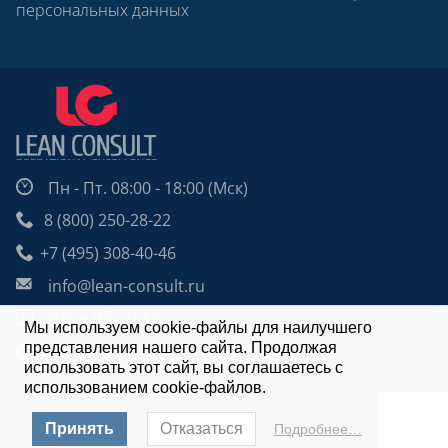
персональных данных
Пн - Пт. 08:00 - 18:00 (Мск)
8 (800) 250-28-22
+7 (495) 308-40-46
info@lean-consult.ru
Чат в WhatsApp
Мы используем cookie-файлы для наилучшего
представления нашего сайта. Продолжая
Чат в Telegram
использовать этот сайт, вы соглашаетесь с
Design: Alexei Utkin
использованием cookie-файлов.
Development:
Mikhail Tkachev
Copyright © 2009 - 2026 | Lean Consult.
Принять
Отказаться
Подробнее…
Все права защищены.