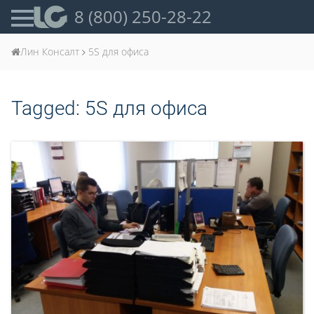
8 (800) 250-28-22
Лин Консалт
5S для офиса
Tagged:
5S для офиса