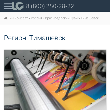
8 (800) 250-28-22
Лин Консалт
Россия
Краснодарский край
Тимашевск
Регион:
Тимашевск