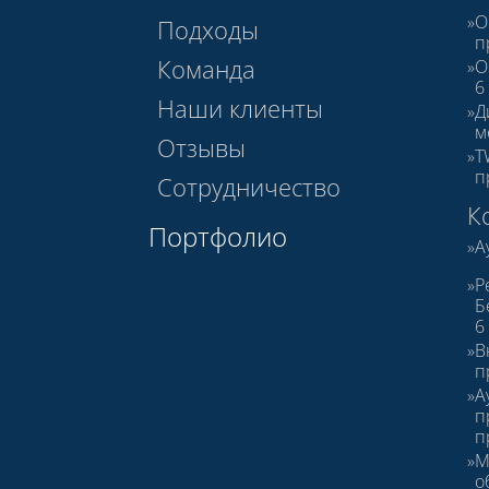
О
Подходы
п
Команда
О
6
Наши клиенты
Д
м
Отзывы
T
п
Сотрудничество
К
Портфолио
А
Р
Б
6
В
п
А
п
п
М
о