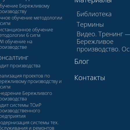
бучение Бережливому
роизводству
Библиотека
чное обучение методологии
Термины
 сигм
истанционное обучение
Видео. Тренинг 
етодологии 6 сигм
Бережливое
WI обучение на
роизводстве
производство. О
онсалтинг
Блог
удит производства
еализация проектов по
Контакты
ережливому производству и
 сигм
недрение Бережливого
роизводства
удит системы ТОиР
роизводственного
редприятия
одернизация системы тех.
бслуживания и ремонтов