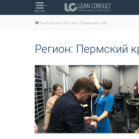
Россия
Пермский край
Лин Консалт
Регион:
Пермский к