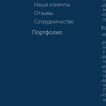
Наши клиенты
Д
м
Отзывы
T
п
Сотрудничество
К
Портфолио
А
Р
Б
6
В
п
А
п
п
М
о
(
П
ц