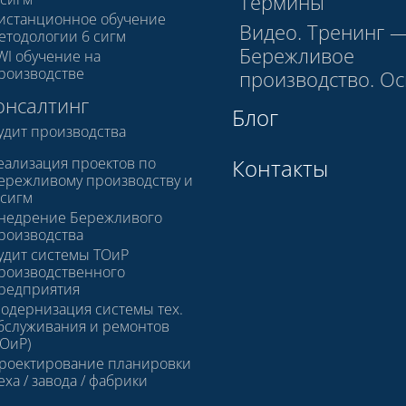
Термины
истанционное обучение
Видео. Тренинг 
етодологии 6 сигм
Бережливое
WI обучение на
роизводстве
производство. О
онсалтинг
Блог
удит производства
еализация проектов по
Контакты
ережливому производству и
 сигм
недрение Бережливого
роизводства
удит системы ТОиР
роизводственного
редприятия
одернизация системы тех.
бслуживания и ремонтов
ТОиР)
роектирование планировки
еха / завода / фабрики