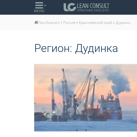
Россия
Красноярский край
Дудинка
Лин Консалт
Регион:
Дудинка