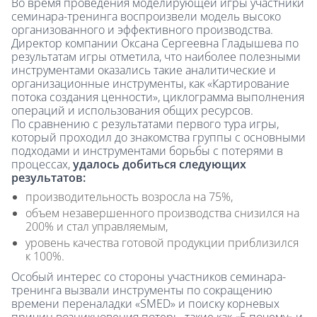
Во время проведения моделирующей игры участники
семинара-тренинга воспроизвели модель высоко
организованного и эффективного производства.
Директор компании Оксана Сергеевна Гладышева по
результатам игры отметила, что наиболее полезными
инструментами оказались такие аналитические и
организационные инструменты, как «Картирование
потока создания ценности», циклограмма выполнения
операций и использования общих ресурсов.
По сравнению с результатами первого тура игры,
который проходил до знакомства группы с основными
подходами и инструментами борьбы с потерями в
процессах,
удалось добиться следующих
результатов:
производительность возросла на 75%,
объем незавершенного производства снизился на
200% и стал управляемым,
уровень качества готовой продукции приблизился
к 100%.
Особый интерес со стороны участников семинара-
тренинга вызвали инструменты по сокращению
времени переналадки «SMED» и поиску корневых
причин возникновения потерь, такие как «5 почему» и