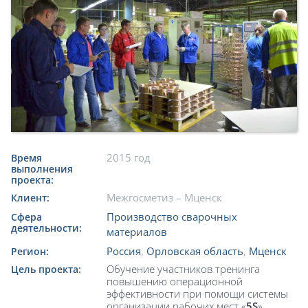
2015 год
Время
выполнения
проекта:
Межгосметиз – Мценск
Клиент:
Производство сварочных
Сфера
деятельности:
материалов
Россия
,
Орловская область
,
Мценск
Регион:
Обучение участников тренинга
Цель проекта:
повышению операционной
эффективности при помощи системы
организации рабочих мест «
5
S
»