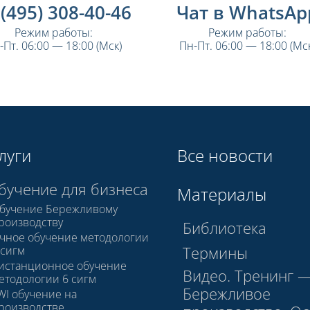
 (495) 308-40-46
Чат в WhatsAp
Режим работы:
Режим работы:
-Пт. 06:00 — 18:00 (Мск)
Пн-Пт. 06:00 — 18:00 (Мск
луги
Все новости
бучение для бизнеса
Материалы
бучение Бережливому
роизводству
Библиотека
чное обучение методологии
Термины
 сигм
истанционное обучение
Видео. Тренинг 
етодологии 6 сигм
Бережливое
WI обучение на
роизводстве