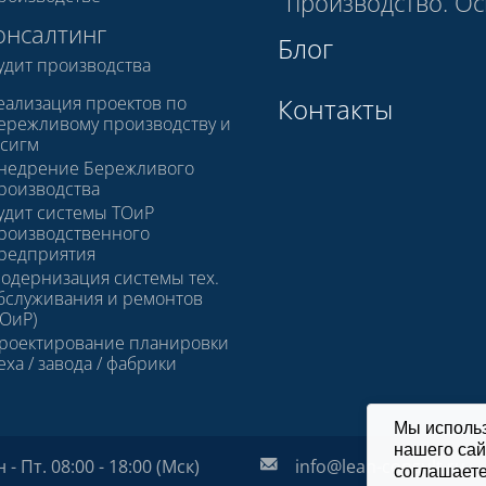
производство. О
онсалтинг
Блог
удит производства
еализация проектов по
Контакты
ережливому производству и
 сигм
недрение Бережливого
роизводства
удит системы ТОиР
роизводственного
редприятия
одернизация системы тех.
бслуживания и ремонтов
ТОиР)
роектирование планировки
еха / завода / фабрики
Мы исполь
нашего сай
- Пт. 08:00 - 18:00 (Мск)
info@lean-consult.ru
соглашаете