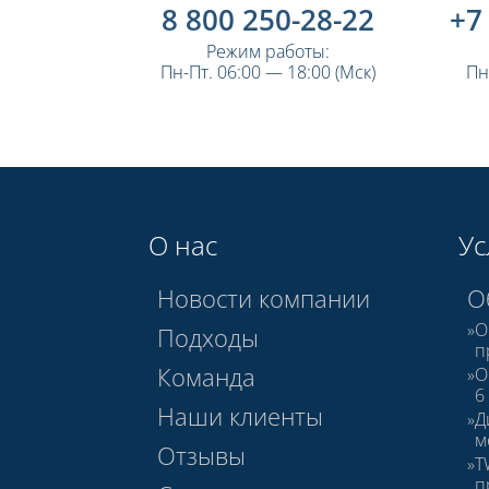
8 800 250-28-22
+7
Режим работы:
Пн-Пт. 06:00 — 18:00 (Мск)
Пн
О нас
Ус
Новости компании
О
О
Подходы
п
Команда
О
6
Наши клиенты
Д
м
Отзывы
T
п