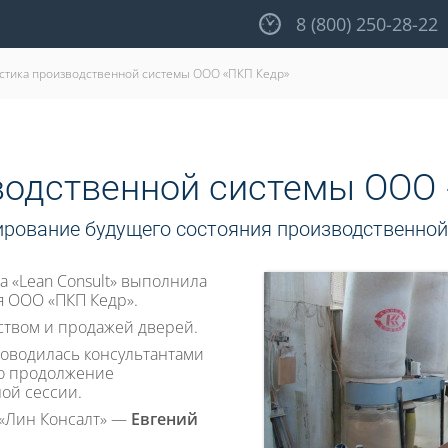
8 (800) 250-28-22
стика производственной системы ООО «ПКП Кедр»
водственной системы ООО
тирование будущего состояния производственно
а «Lean Consult» выполнила
я ООО «ПКП Кедр».
ством и продажей дверей.
оводилась консультантами
то продолжение
ной сессии.
 «Лин Консалт» —
Евгений