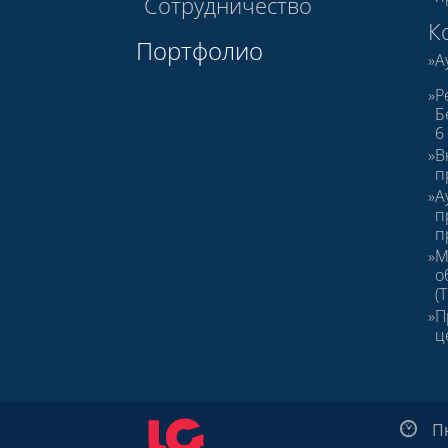
Сотрудничество
К
Портфолио
А
Р
Б
6
В
п
А
п
п
М
о
(
П
ц
Пн 