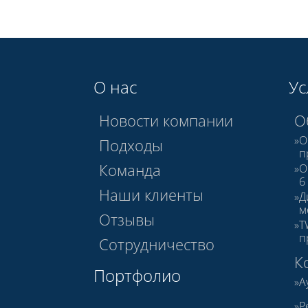
О нас
Ус
Новости компании
О
О
Подходы
п
Команда
О
6
Наши клиенты
Д
м
Отзывы
T
п
Сотрудничество
К
Портфолио
А
Р