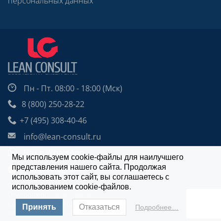
персональных данных
Пн - Пт. 08:00 - 18:00 (Мск)
8 (800) 250-28-22
+7 (495) 308-40-46
info@lean-consult.ru
Чат в WhatsApp
Мы используем cookie-файлы для наилучшего
представления нашего сайта. Продолжая
Чат в Telegram
использовать этот сайт, вы соглашаетесь с
Design: Alexei Utkin
использованием cookie-файлов.
Development:
Mikhail Tkachev
Copyright © 2009 - 2026 | Lean Consult.
Принять
Отказаться
Подробнее…
Все права защищены.