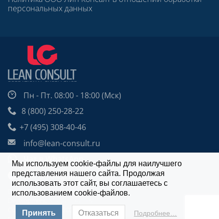
персональных данных
Пн - Пт. 08:00 - 18:00 (Мск)
8 (800) 250-28-22
+7 (495) 308-40-46
info@lean-consult.ru
Чат в WhatsApp
Мы используем cookie-файлы для наилучшего
представления нашего сайта. Продолжая
Чат в Telegram
использовать этот сайт, вы соглашаетесь с
Design: Alexei Utkin
использованием cookie-файлов.
Development:
Mikhail Tkachev
Copyright © 2009 - 2026 | Lean Consult.
Принять
Отказаться
Подробнее…
Все права защищены.